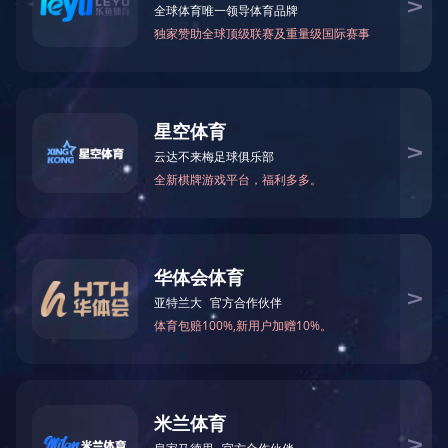
单梁门式起重机
产品简介：
门式起重机是桥式起重机的一种变形，又叫龙门吊。
主要用于室外的货场、料场货、散货的装卸作业。门式起重机具
有场地利用率高、作业范围大、适应面广、通用性强等特点，在
港口货场得到广泛使用。