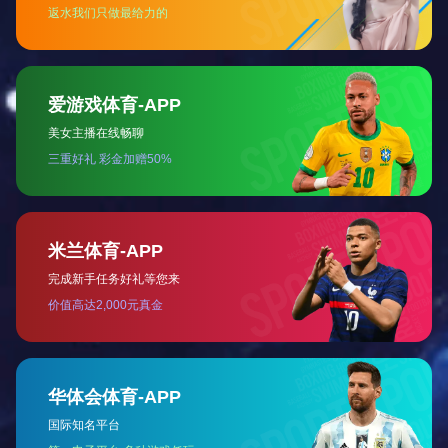
▲双主梁吊钩门式起重机
双主梁桁架门式起重机