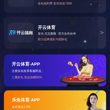
行一般的装卸及起重搬运工作，分为A型和U
型两种型号。
A型上面带有马鞍结构，受力
合理，应用广泛，根据结构形式可分为额定
起重量5~320t的包厢式MG、能够减少风阻
的额定起重量为5~160t的桁架式MGH；
U
型则省去了马鞍架，在保证起升高度的前提
下，整机的高度有所降低，并且加大了小车
的轨距，因此有着较大的过腿空间，适用于
搬运体积较大的物品。