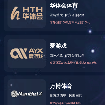
八一建军节 | 历峥嵘岁
发布时间：2022-08-01
浏览：86350次