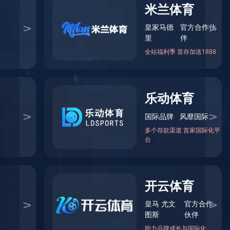
推荐新闻
RECOMMENDED NEWS
能耗低、性能强的工程门机，力荐华中起重的“老黄牛”牌产品！