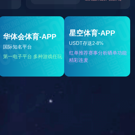
欢度国庆 | 盛世华诞临 举国来同庆