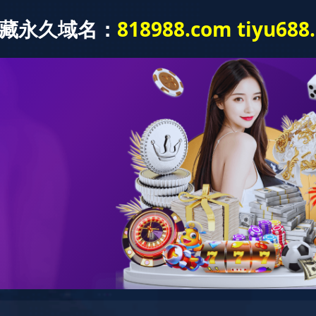
官方
星空官方端网
录入
站登录入口-星
关于我们
空(中国)
企业实力
人才招聘
NG
>
华中新闻
社会责任