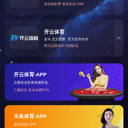
8.检查电缆导向架的护缆情况。
9.检查电缆支承壁和电缆导架间的相对位置。
10.检查所有标准节和斜支撑的连接点。同时检查齿条
的紧固螺栓。
11.保持电动机冷却翼板及机构清洁。
12.确保电力电缆与电气线路无破损。
13.检查对重导向轮的调整和固定情况。检查钢丝绳的
均衡装置，天轮和对重钢丝绳托架。
14.检查附壁支架、支杆、过桥梁之间螺栓、扣环紧固
情况，松动变位的应校正紧固。
星空官方端网站登录入口-星空(中国) 【韩经理