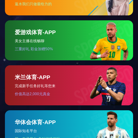
13937336566】是主要从事“老黄牛”牌单双梁起重机,门式起
重机,施工升降机,建筑用施工升降机,电动双梁桥式起重机,
双梁葫芦半门式起重机,电动单梁悬挂起重机等系列起重设
备的制造、销售和安装。详情请咨询0373-8612888。
上一篇：
建筑专用电梯——施工升降机
下一篇：
没有了