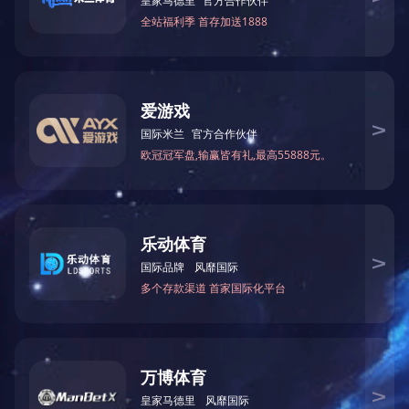
1.按操作说明，确保每天进行检查、润滑。
2.确保小齿轮和压轮在驱动底板上可靠紧固，同时检查
驱动底板螺栓固定情况。
3.检查制动器的制动力矩，参阅说明书制动器制动力矩
检查要求。
4.检查减速器的油位，必要时补充新油。
5.检查吊笼门和围栏门的联锁装置，上下行程等各安全
保护开关。
6.检查吊笼所有门的安全联锁装置。
7.检查导轨架上限位块位置是否正确。