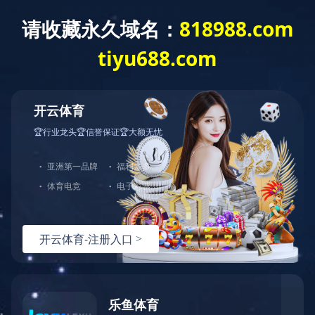
星空官方端网站登录入口
网站星空官方端网站登录入口
星空官方端网站登录入口-星空(中国)
关于我们
企业实力
HUAZHONG
产品解读
人才招聘
您的位置：
星空官方端网站登录入口
>
新闻资讯
>
产品解读
新闻资讯
星空官方端网站登录入口-星空(中国)
华中新闻
产品解读
常见问题
社会责任
施工升降机日常要如何保养？