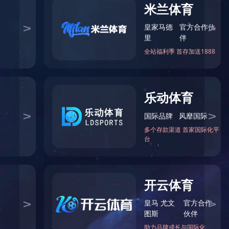
推荐新闻
RECOMMENDED NEWS
冶金电动葫芦和电动葫芦的区别