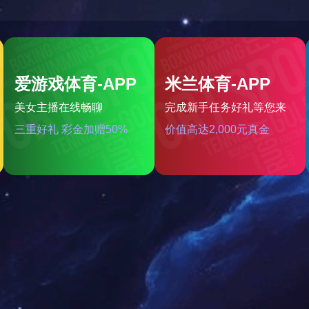
和材料搬运问题，人工搬运 的话，费时费力，效率也低。为了帮
这项功能，是的搬运和施工工作变得更加便捷、安全、可靠，而且