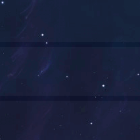
什么作用？