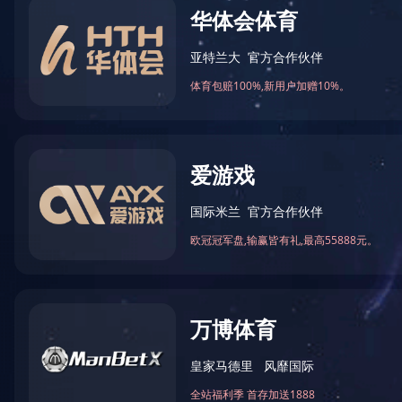
龙门吊在施工过程中起到
发布时间：2021-12-09
浏览：18032次