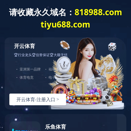
星空官方端网站登录入口
网站星空官方端网站登录入口
星空官方端网站登录入口-星空(中国)
关于我们
企业实力
HUAZHONG
企业实力
人才招聘
您的位置：
星空官方端网站登录入口
>
企业实力
新闻资讯
星空官方端网站登录入口-星空(中国)
企业介绍
品牌文化
发展历程
资质荣誉
企业实力