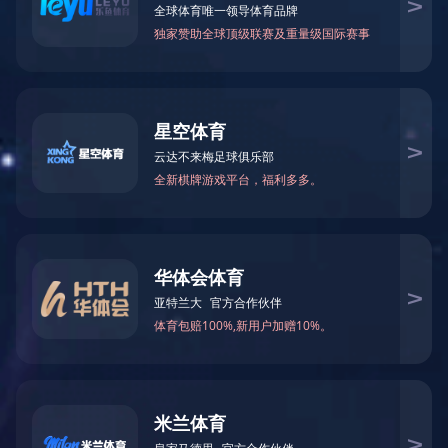
LZ型电动单梁抓斗起重机
产品简介：
LZ型电动单梁抓斗起重机是电动单梁桥式起重机
LD与抓斗电动葫芦小车配套使用的车间吊运设备，此类产品广泛
应用于工厂、仓库及料场等不同场合吊运散货。额定起重量为2～
10t，跨度为4.5～28.5m，工作环境在-20℃～+40℃，禁止在易