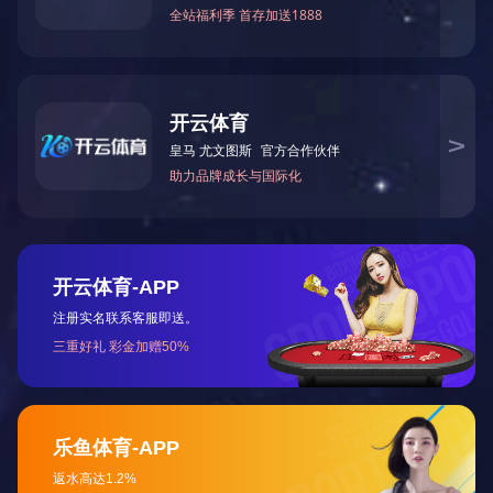
LZ型电动单梁抓斗起重机是电动单梁桥式起重机LD与抓斗
电动葫芦小车配套使用的车间吊运设备，此类产品广泛应用于
工厂、仓库及料场等不同场合吊运散货。额定起重量为2～10t，
跨度为4.5～28.5m，工作环境在-20℃～+40℃，禁止在易燃、
易爆、腐蚀性介质等环境中使用。