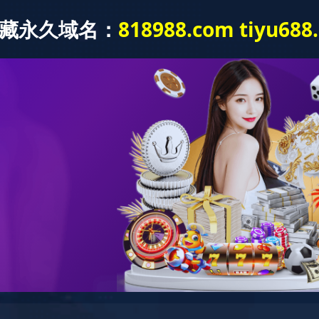
官方
星空官方端网
录入
站登录入口-星
关于我们
空(中国)
企业实力
人才招聘
NG
>
井道施工升降机
施工升降机