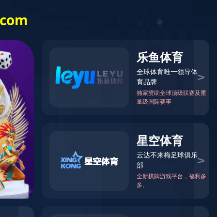
全国咨询服务电话：
星空官方端网
400-0373-400
站登录入口-星
新闻资讯
空(中国)