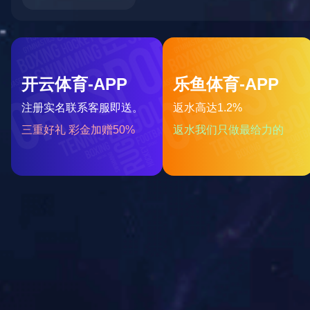
详细介绍
生产设备
详细介绍
井道施工升降机
品牌优势
1）现代化生产、检测设备600多台/套，精良的设
2）持续提升产品工艺技术，提高技术要求，落实精