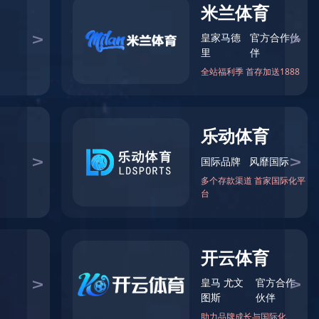
降机
...
免费上门测量
免费上门安装
400-0373-400
立即咨询