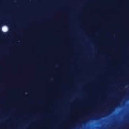
生产设备
生产设备
查看