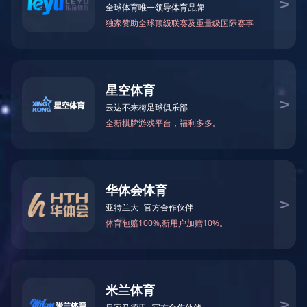
欧式电动葫芦
产品简介：
欧式电动葫芦...
定制设计
免费上门测量
免费上门安装
配套服务：
400-0373-400
24小时销售热线：