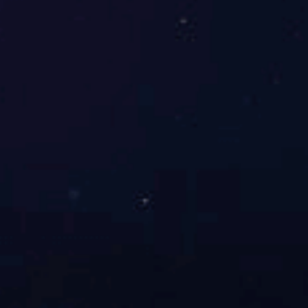
生产设备
相关产品
查看更多 >>