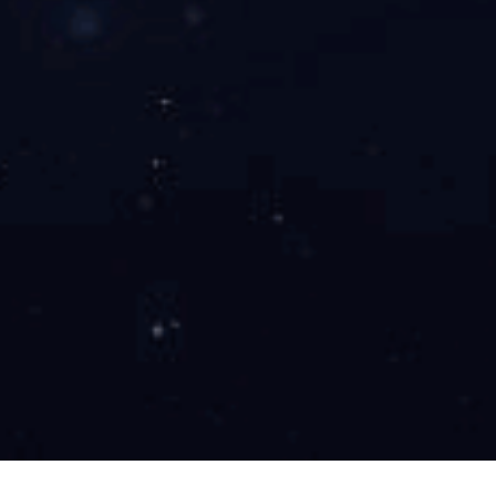
欧式电动葫芦
VIEW MORE
相关新闻
查看更多 >>
能耗低、性能强的工程门机，力荐华中起重的“老黄牛”牌产品！
27
路桥施工环境复杂，推荐华中起重工程门机俗话说“遇水架
2022-12
桥，遇山开路”，随着现代化进程的不断加快，需要“架
桥”的地方越来越多...