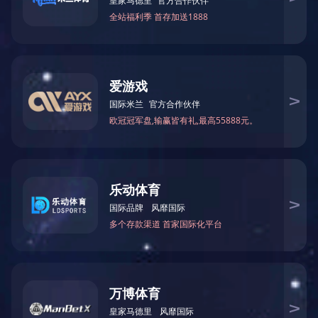
免费获取报价
立即咨询
详细介绍
生产设备
相关产品
相关新闻
详细介绍
欧式电动葫芦
品牌优势
1）现代化生产、检测设备600多台/套，精良的设备、科学的管
理，为产品品质提供强有力的保障；