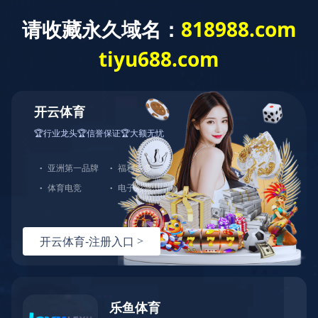
星空官方端网站登录入口
网站星空官方端网站登录入口
星空官方端网站登录入口-星空(中国)
关于我们
企业实力
HUAZHONG
电动葫芦
人才招聘
您的位置：
星空官方端网站登录入口
>
产品中心
>
电动葫芦
新闻资讯
星空官方端网站登录入口-星空(中国)
施工升降机