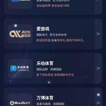
免费获取报价
立即咨询
详细介绍
生产设备
相关产品
相关新闻
详细介绍
欧式电动葫芦
品牌优势
1）现代化生产、检测设备600多台/套，精良的设备、科学的管
理，为产品品质提供强有力的保障；