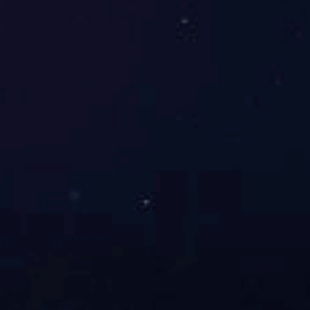
生产设备
相关产品
查看更多 >>